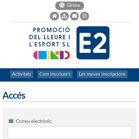
Girona
Activitats
Com inscriure's
Les meves inscripcions
Accés
Correu electrònic: