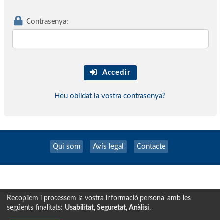
Contrasenya:
Accedir
Heu oblidat la vostra contrasenya?
Qui som
Avís legal
Contacte
Recopilem i processem la vostra informació personal amb les
següents finalitats:
Usabilitat, Seguretat, Anàlisi
.
Tecnología exclusiva de
INSCRIPCION.ONLINE