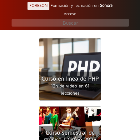
FORESON
Formación y recreación en
Sonora
Acceso
Curso en línea de PHP
12h de video en 61
lecciones
Curso semestral de
música L'Orfeo 2023