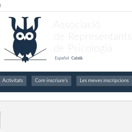
Associació
de Representants
de Psicologia
Español
Català
Activitats
Com inscriure's
Les meves inscripcions