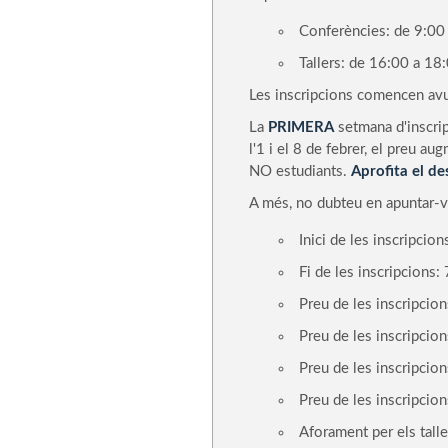
Conferències: de 9:00
Tallers: de 16:00 a 18
Les inscripcions comencen avui,
La
PRIMERA
setmana d'inscripc
l'1 i el 8 de febrer, el preu a
NO estudiants.
Aprofita el de
A més, no dubteu en apuntar-vo
Inici de les inscripcio
Fi de les inscripcions:
Preu de les inscripcio
Preu de les inscripcio
Preu de les inscripcion
Preu de les inscripcio
Aforament per els tall