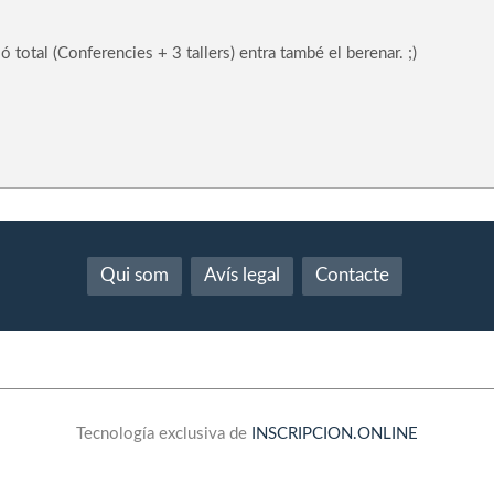
ó total (Conferencies + 3 tallers) entra també el berenar. ;)
Qui som
Avís legal
Contacte
Tecnología exclusiva de
INSCRIPCION.ONLINE