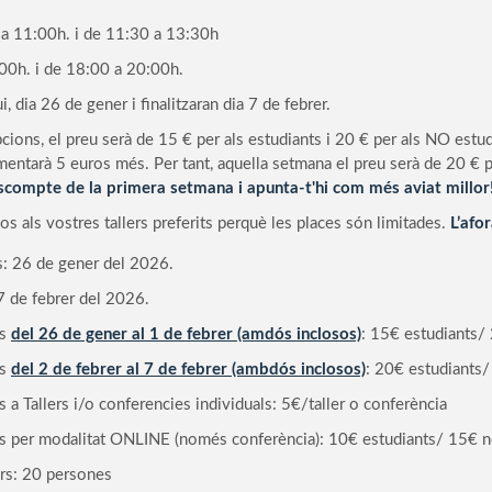
 a 11:00h. i de 11:30 a 13:30h
:00h. i de 18:00 a 20:00h.
 dia 26 de gener i finalitzaran dia 7 de febrer.
ions, el preu serà de 15 € per als estudiants i 20 € per als NO estudi
ugmentarà 5 euros més. Per tant, aquella setmana el preu serà de 20 € p
scompte de la primera setmana i apunta-t'hi com més aviat millor
s als vostres tallers preferits perquè les places són limitades.
L’afo
ns: 26 de gener del 2026.
 7 de febrer del 2026.
ns
del 26 de gener al 1 de febrer (amdós inclosos)
: 15€ estudiants/
ns
del 2 de febrer al 7 de febrer (ambdós inclosos)
: 20€ estudiants
s a Tallers i/o conferencies individuals: 5€/taller o conferència
ns per modalitat ONLINE (només conferència): 10€ estudiants/ 15€ n
ers: 20 persones