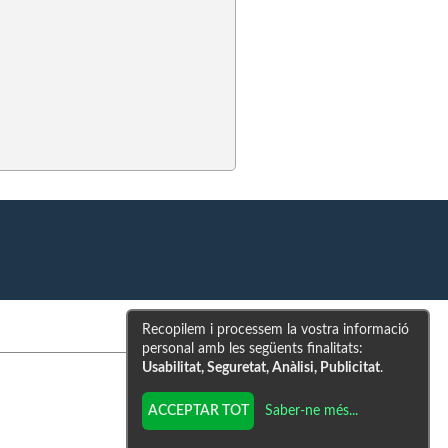
Recopilem i processem la vostra informació
personal amb les següents finalitats:
Usabilitat, Seguretat, Anàlisi, Publicitat
.
Saber-ne més
...
ACCEPTAR TOT