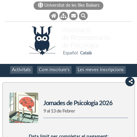
Universitat de les Illes Balears
Associació
de Representants
de Psicologia
Español
Català
Activitats
Com inscriure's
Les meves inscripcions
Jornades de Psicologia 2026
9 al 13 de Febrer
Data límit per completar el pagament: