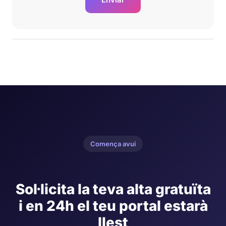
Comença avui
Sol·licita la teva alta gratuïta
i en 24h el teu portal estarà
llest