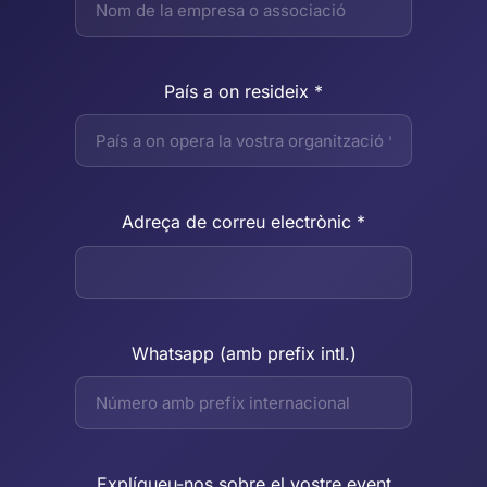
País a on resideix *
Adreça de correu electrònic *
Whatsapp (amb prefix intl.)
Explíqueu-nos sobre el vostre event