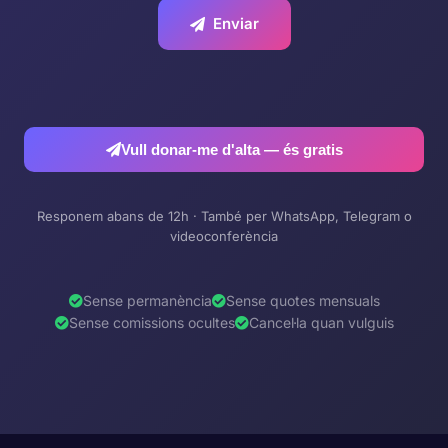
Enviar
Vull donar-me d'alta — és gratis
Responem abans de 12h · També per WhatsApp, Telegram o
videoconferència
Sense permanència
Sense quotes mensuals
Sense comissions ocultes
Cancel·la quan vulguis