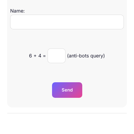
Name:
6
+
4
=
(anti-bots query)
Send