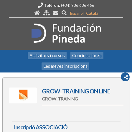
Telèfon:
(+34) 936 636 466
Español
Català
Activitats i cursos
Com inscriure's
Les meves inscripcions
GROW_TRAINING ON LINE
GROW_TRAINING
Inscripció ASSOCIACIÓ