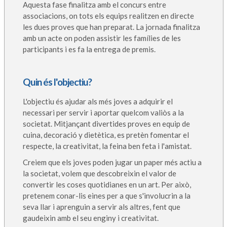
Aquesta fase finalitza amb el concurs entre
associacions, on tots els equips realitzen en directe
les dues proves que han preparat. La jornada finalitza
amb un acte on poden assistir les famílies de les
participants i es fa la entrega de premis.
Quin és l'objectiu?
L'objectiu és ajudar als més joves a adquirir el
necessari per servir i aportar quelcom valiòs a la
societat. Mitjançant divertides proves en equip de
cuina, decoració y dietètica, es pretèn fomentar el
respecte, la creativitat, la feina ben feta i l'amistat.
Creiem que els joves poden jugar un paper més actiu a
la societat, volem que descobreixin el valor de
convertir les coses quotidianes en un art. Per això,
pretenem conar-lis eines per a que s'involucrin a la
seva llar i aprenguin a servir als altres, fent que
gaudeixin amb el seu enginy i creativitat.