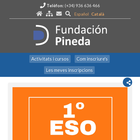
Telèfon:
(+34) 936 636 466
Español
Català
Activitats i cursos
Com inscriure's
Les meves inscripcions