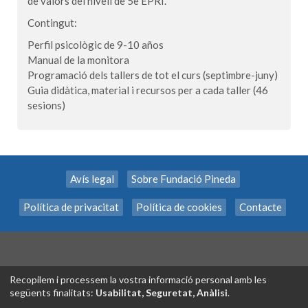
de valors del nivell de 5è EPRI.
Contingut:
Perfil psicològic de 9-10 años
Manual de la monitora
Programació dels tallers de tot el curs (septimbre-juny)
Guia didàtica, material i recursos per a cada taller (46
sesions)
Avís legal
Sobre Fundació Pineda
Política de privacitat
Política de cookies
Contacte
Recopilem i processem la vostra informació personal amb les
següents finalitats:
Usabilitat, Seguretat, Anàlisi
.
Tecnología exclusiva de
INSCRIPCION.ONLINE