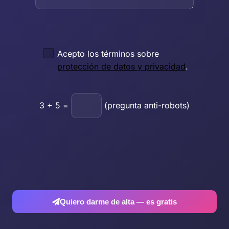
Acepto los términos sobre
protección de datos y privacidad
.
3
+
5
=
(pregunta anti-robots)
Quiero darme de alta — es gratis