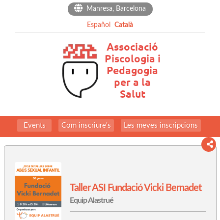
Manresa, Barcelona
Español
Català
Events
Com inscriure's
Les meves inscripcions
Taller ASI Fundació Vicki Bernadet
Equip Alastrué