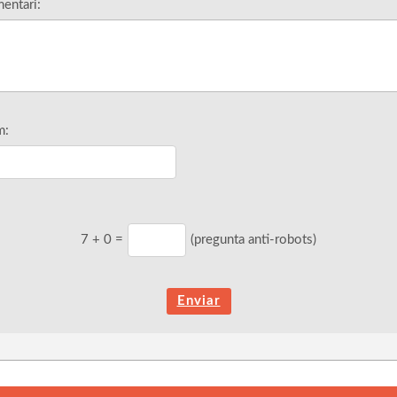
entari:
m:
7
+
0
=
(pregunta anti-robots)
Enviar