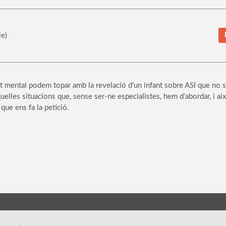
e)
ut mental podem topar amb la revelació d'un infant sobre ASI que no
quelles situacions que, sense ser-ne especialistes, hem d'abordar, i ai
ue ens fa la petició.