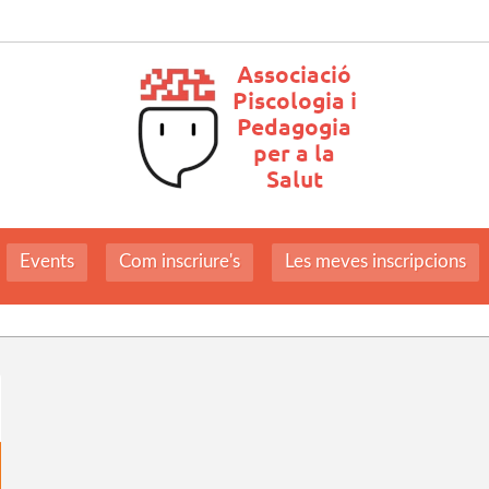
Events
Com inscriure's
Les meves inscripcions