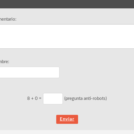
entario:
bre:
8
+
0
=
(pregunta anti-robots)
Enviar