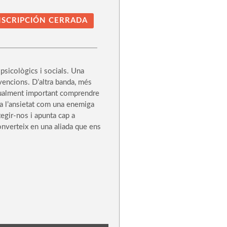
NSCRIPCIÓN CERRADA
 psicològics i socials. Una
rvencions. D’altra banda, més
 igualment important comprendre
ra l’ansietat com una enemiga
tegir-nos i apunta cap a
onverteix en una aliada que ens