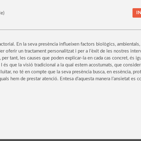
I
e)
actorial. En la seva presència influeixen factors biològics, ambientals,
 oferir un tractament personalitzat i per a l’èxit de les nostres inte
i, per tant, les causes que poden explicar-la en cada cas concret, és
I és que la visió tradicional a la qual estem acostumats, que conside
 lluitar, no té en compte que la seva presència busca, en essència, pro
 quals hem de prestar atenció. Entesa d’aquesta manera l’ansietat es c