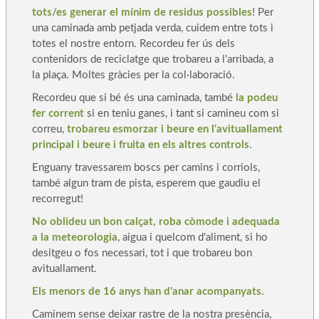
tots/es generar el mínim de residus possibles
! Per
una caminada amb petjada verda, cuidem entre tots i
totes el nostre entorn. Recordeu fer ús dels
contenidors de reciclatge que trobareu a l'arribada, a
la plaça. Moltes gràcies per la col·laboració.
Recordeu que si bé és una caminada, també
la podeu
fer corrent
si en teniu ganes, i tant si camineu com si
correu,
trobareu esmorzar i beure en l'avituallament
principal i beure i fruita en els altres controls
.
Enguany travessarem boscs per camins i corriols,
també algun tram de pista, esperem que gaudiu el
recorregut!
No oblideu un bon calçat, roba còmode i adequada
a la meteorologia
, aigua i quelcom d'aliment, si ho
desitgeu o fos necessari, tot i que trobareu bon
avituallament.
Els menors de 16 anys han d'anar acompanyats.
Caminem sense deixar rastre de la nostra presència,