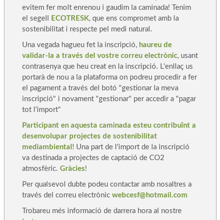
evitem fer molt enrenou i gaudim la caminada! Tenim
el segell
ECOTRESK
, que ens compromet amb la
sostenibilitat i respecte pel medi natural.
Una vegada hagueu fet la inscripció,
haureu de
validar-la a través del vostre correu electrònic
, usant
contrasenya que heu creat en la inscripció. L'enllaç us
portarà de nou a la plataforma on podreu procedir a fer
el pagament a través del botó "gestionar la meva
inscripció" i novament "gestionar" per accedir a "pagar
tot l'import"
Participant en aquesta caminada esteu contribuïnt a
desenvolupar
projectes de sostenibilitat
mediambiental!
Una part de l'import de la inscripció
va destinada a projectes de captació de CO2
atmosfèric.
Gràcies
!
Per qualsevol dubte podeu contactar amb nosaltres a
través del correu electrònic
webcesf@hotmail.com
Trobareu més informació de darrera hora al nostre