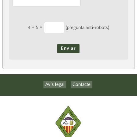
4
+
5
=
(pregunta anti-robots)
Enviar
Avís legal
Contacte