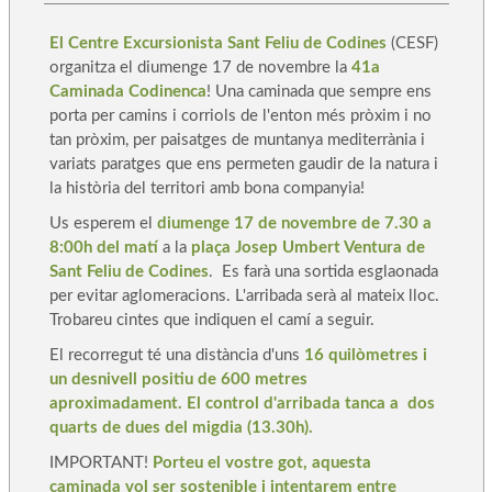
El Centre Excursionista Sant Feliu de Codines
(CESF)
organitza el diumenge 17 de novembre la
41a
Caminada Codinenca
! Una caminada que sempre ens
porta per camins i corriols de l'enton més pròxim i no
tan pròxim, per paisatges de muntanya mediterrània i
variats paratges que ens permeten gaudir de la natura i
la història del territori amb bona companyia!
Us esperem el
diumenge 17 de novembre de 7.30 a
8:00h del matí
a la
plaça Josep Umbert Ventura de
Sant Feliu de Codines
. Es farà una sortida esglaonada
per evitar aglomeracions. L'arribada serà al mateix lloc.
Trobareu cintes que indiquen el camí a seguir.
El recorregut té una distància d'uns
16 quilòmetres i
un desnivell positiu de 600 metres
aproximadament. El control d'arribada tanca a dos
quarts de dues del migdia (13.30h).
IMPORTANT!
Porteu el vostre got, aquesta
caminada vol ser sostenible i intentarem entre