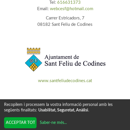
Tel:
616631373
Email:
webcesf@hotmail.com​
Carrer Estricadors, 7
08182 Sant Feliu de Codines
www.santfeliudecodines.cat
Recopilem i processem la vostra informació personal amb les
següents finalitats:
Usabilitat, Seguretat, Anàlisi
.
Tecnologia exclusiva de
INSCRIPCION.ONLINE
Saber-ne més
...
ACCEPTAR TOT