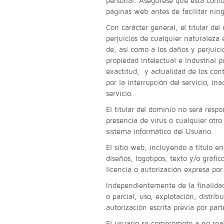
personal. Asegúrese que está confor
páginas web antes de facilitar nin
Con carácter general, el titular de
perjuicios de cualquier naturaleza 
de, así como a los daños y perjuici
propiedad Intelectual e Industrial p
exactitud, y actualidad de los cont
por la interrupción del servicio, i
servicio.
El titular del dominio no será resp
presencia de virus o cualquier otro
sistema informático del Usuario.
El sitio web, incluyendo a título e
diseños, logotipos, texto y/o gráfi
licencia o autorización expresa por
Independientemente de la finalidad
o parcial, uso, explotación, distri
autorización escrita previa por part
El usuario se compromete a no real