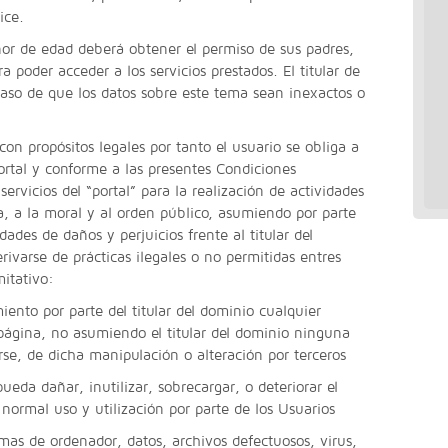
ice.
or de edad deberá obtener el permiso de sus padres,
a poder acceder a los servicios prestados. El titular de
caso de que los datos sobre este tema sean inexactos o
 con propósitos legales por tanto el usuario se obliga a
ortal y conforme a las presentes Condiciones
servicios del “portal” para la realización de actividades
la, a la moral y al orden público, asumiendo por parte
ades de daños y perjuicios frente al titular del
ivarse de prácticas ilegales o no permitidas entres
mitativo:
nto por parte del titular del dominio cualquier
página, no asumiendo el titular del dominio ninguna
rse, de dicha manipulación o alteración por terceros
a dañar, inutilizar, sobrecargar, o deteriorar el
l normal uso y utilización por parte de los Usuarios
as de ordenador, datos, archivos defectuosos, virus,