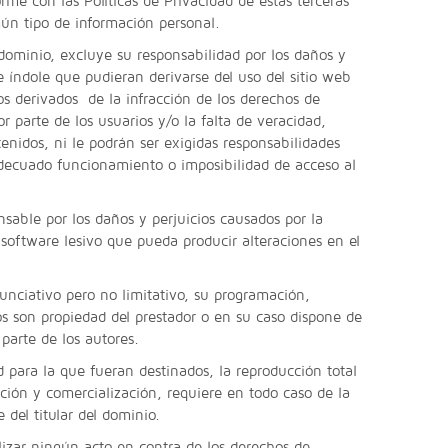
me con las Políticas de Privacidad de estas terceras
gún tipo de información personal.
l dominio, excluye su responsabilidad por los daños y
e índole que pudieran derivarse del uso del sitio web
os derivados de la infracción de los derechos de
or parte de los usuarios y/o la falta de veracidad,
enidos, ni le podrán ser exigidas responsabilidades
nadecuado funcionamiento o imposibilidad de acceso al
onsable por los daños y perjuicios causados por la
 software lesivo que pueda producir alteraciones en el
nunciativo pero no limitativo, su programación,
cos son propiedad del prestador o en su caso dispone de
 parte de los autores.
 para la que fueran destinados, la reproducción total
bución y comercialización, requiere en todo caso de la
e del titular del dominio.
izar ningún acto en contra de los derechos de