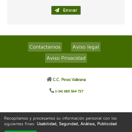
Enviar
Contactarnos
Aviso legal
|
|
Aviso Privacidad
C.C. Pinxo Vallirana
(+34) 689 564 737
Recopilamos y procesamos su información personal con los
siguientes fines:
Usabilidad, Seguridad, Análisis, Publicidad
.
Tecnología exclusiva de
INSCRIPCION.ONLINE