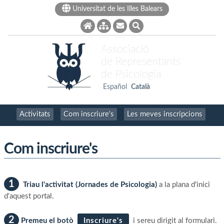
Universitat de les Illes Balears
Associació
de Representants
de Psicologia
Español
Català
Activitats
Com inscriure's
Les meves inscripcions
Com inscriure's
1
Triau l'activitat (Jornades de Psicologia)
a la plana d'inici
d'aquest portal.
2
Premeu el botò
Inscriure's
i sereu dirigit al formulari.