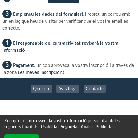
3
Empleneu les dades del formulari
, i rebreu un correu amb
un enllaç que heu de visitar per verificar que el vostre email és
correcte.
4
El responsable del curs/activitat revisarà la vostra
informació
5
Pagament,
un cop aprovada la vostra inscripció i a travès de
la zona
Les meves inscripcions
.
Qui som
Avís legal
Contacte
Recopilem i processem la vostra informació personal amb les
següents finalitats:
Usabilitat, Seguretat, Anàlisi, Publicitat
.
Tecnología exclusiva de
INSCRIPCION.ONLINE