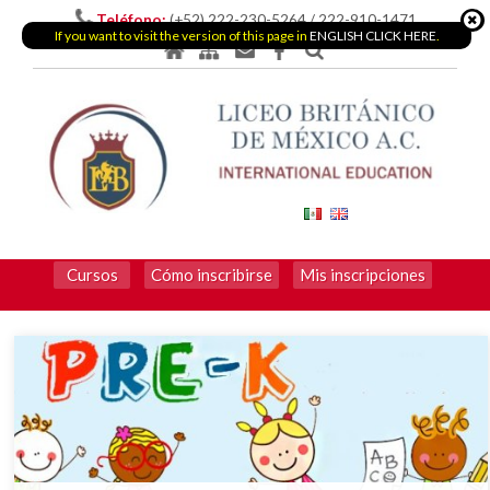
Teléfono:
(+52) 222-230-5264 / 222-910-1471
If you want to visit the version of this page in
ENGLISH CLICK HERE
.
Cursos
Cómo inscribirse
Mis inscripciones