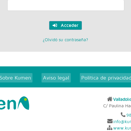
Acceder
¿Olvidó su contraseña?
Sobre Kumen
Aviso legal
Política de privacida
|
|
Valladol
C/ Paulina Har
98
info@ku
www.kum