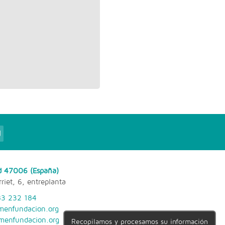
d
id 47006 (España)
riet, 6, entreplanta
3 232 184
menfundacion.org
enfundacion.org
Recopilamos y procesamos su información