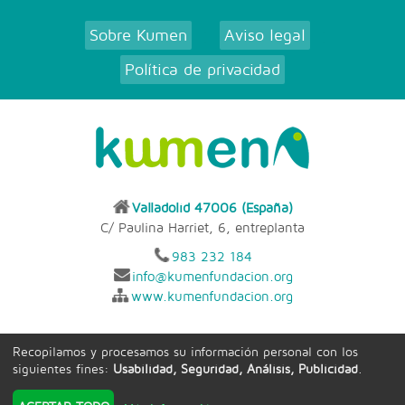
Sobre Kumen
Aviso legal
|
|
Política de privacidad
Valladolid 47006 (España)
C/ Paulina Harriet, 6, entreplanta
983 232 184
info@kumenfundacion.org
www.kumenfundacion.org
Recopilamos y procesamos su información personal con los
siguientes fines:
Usabilidad, Seguridad, Análisis, Publicidad
.
Tecnología exclusiva de
INSCRIPCION.ONLINE