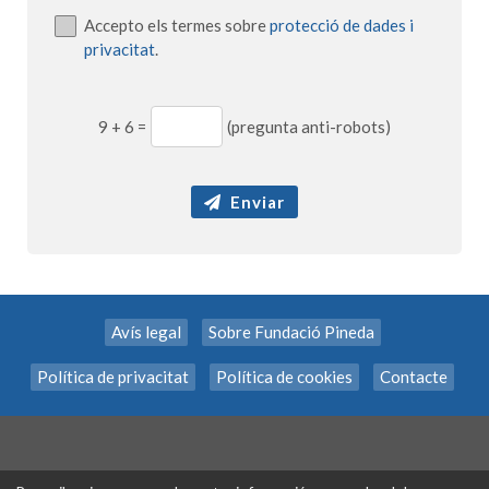
Accepto els termes sobre
protecció de dades i
privacitat
.
9
+
6
=
(pregunta anti-robots)
Enviar
Avís legal
Sobre Fundació Pineda
Política de privacitat
Política de cookies
Contacte