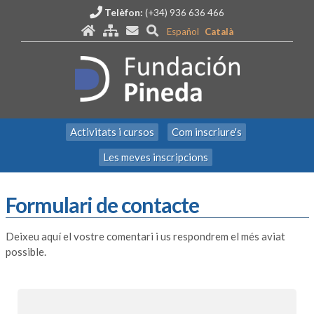
Telèfon:
(+34) 936 636 466
Español
Català
Activitats i cursos
Com inscriure's
Les meves inscripcions
Formulari de contacte
Deixeu aquí el vostre comentari i us respondrem el més aviat
possible.