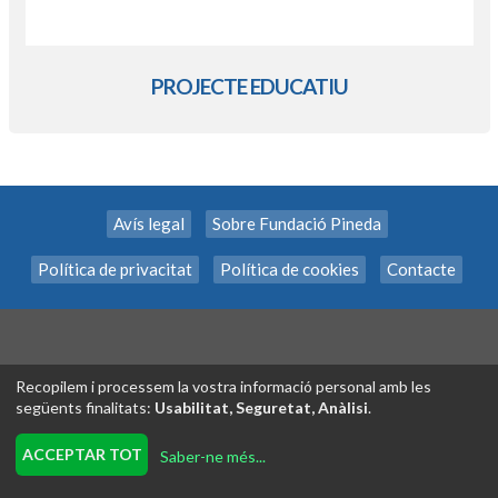
PROJECTE EDUCATIU
Avís legal
Sobre Fundació Pineda
Política de privacitat
Política de cookies
Contacte
Recopilem i processem la vostra informació personal amb les
següents finalitats:
Usabilitat, Seguretat, Anàlisi
.
Tecnología exclusiva de
INSCRIPCION.ONLINE
ACCEPTAR TOT
Saber-ne més
...
Revisar consentiments a cookies