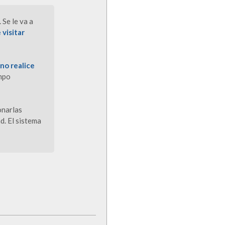
 Se le va a
visitar
no realice
empo
onarlas
d. El sistema