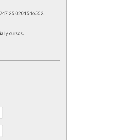
2 3247 25 0201546552.
al y cursos.