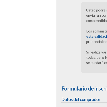
Usted podrá a
enviar un cor
como medida 
Los administ
esta validac
prudencial no
Si realiza va
todas, pero t
se quedará c
Formulario de inscr
Datos del comprador