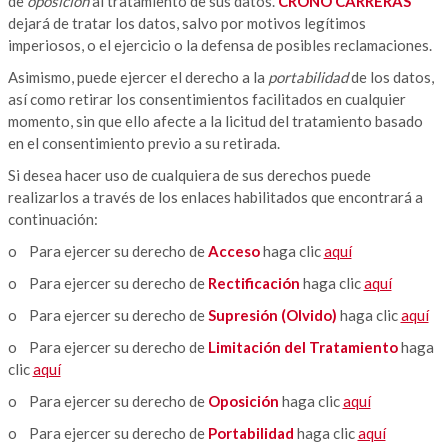
de
oposición
al tratamiento de sus datos.
CRONO CARRERAS
dejará de tratar los datos, salvo por motivos legítimos
imperiosos, o el ejercicio o la defensa de posibles reclamaciones.
Asimismo, puede ejercer el derecho a la
portabilidad
de los datos,
así como retirar los consentimientos facilitados en cualquier
momento, sin que ello afecte a la licitud del tratamiento basado
en el consentimiento previo a su retirada.
Si desea hacer uso de cualquiera de sus derechos puede
realizarlos a través de los enlaces habilitados que encontrará a
continuación:
o Para ejercer su derecho de
Acceso
haga clic
aquí
o Para ejercer su derecho de
Rectificación
haga clic
aquí
o Para ejercer su derecho de
Supresión (Olvido)
haga clic
aquí
o Para ejercer su derecho de
Limitación del Tratamiento
haga
clic
aquí
o Para ejercer su derecho de
Oposición
haga clic
aquí
o Para ejercer su derecho de
Portabilidad
haga clic
aquí