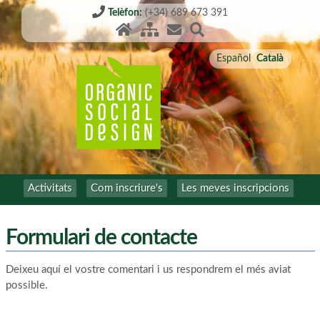
Telèfon:
(+34) 689 673 391
Español
Català
Activitats
Com inscriure's
Les meves inscripcions
Formulari de contacte
Deixeu aquí el vostre comentari i us respondrem el més aviat
possible.