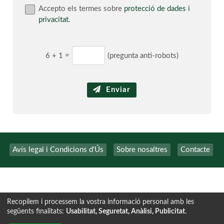
Accepto els termes sobre
protecció de dades i
privacitat
.
6
+
1
=
(pregunta anti-robots)
Enviar
Avís legal i Condicions d'Ús
Sobre nosaltres
Contacte
Recopilem i processem la vostra informació personal amb les
següents finalitats:
Usabilitat, Seguretat, Anàlisi, Publicitat
.
Tecnología exclusiva de
INSCRIPCION.ONLINE