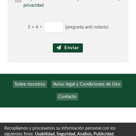
privacidad
.
3
+
4
=
(pregunta anti-robots)
Enviar
Sobre nosotros
Aviso legal y Condiciones de Uso
Contacto
Recopilamos y procesamos su información personal con los
siguientes fines:
Usabilidad, Seguridad, Análisis, Publicidad
.
Tecnología exclusiva de
INSCRIPCION.ONLINE