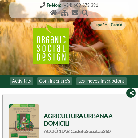
Telèfon:
(+34) 689 673 391
Español
Català
Activitats
Com inscriure's
Les meves inscripcions
AGRICULTURA URBANA A
DOMICILI
ACCIÓ 1LAB CastelloSociaLab360