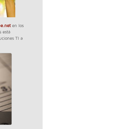
be.net
en los
s está
uciones TI a