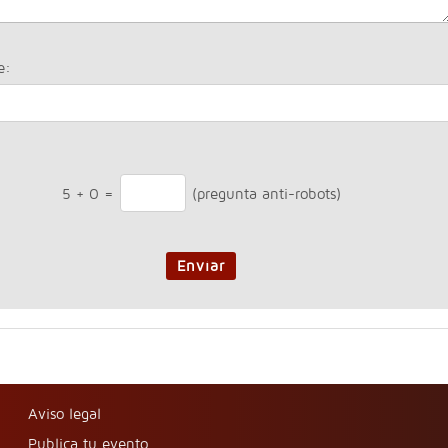
e:
5
+
0
=
(pregunta anti-robots)
Enviar
Aviso legal
Publica tu evento