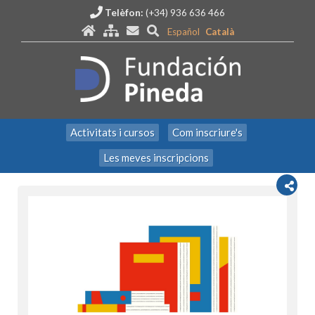
Telèfon:
(+34) 936 636 466
Español
Català
Activitats i cursos
Com inscriure's
Les meves inscripcions