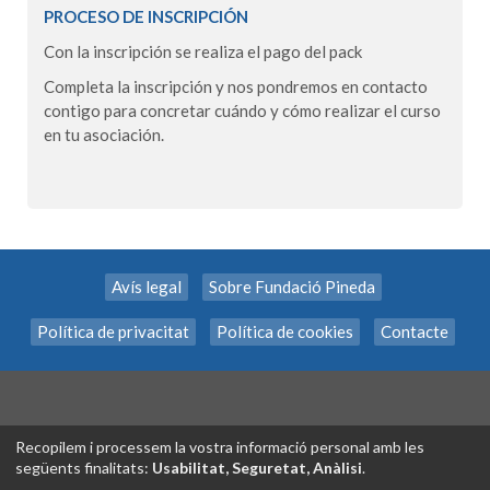
PROCESO DE INSCRIPCIÓN
Con la inscripción se realiza el pago del pack
Completa la inscripción y nos pondremos en contacto
contigo para concretar cuándo y cómo realizar el curso
en tu asociación.
Avís legal
Sobre Fundació Pineda
Política de privacitat
Política de cookies
Contacte
Recopilem i processem la vostra informació personal amb les
següents finalitats:
Usabilitat, Seguretat, Anàlisi
.
Tecnología exclusiva de
INSCRIPCION.ONLINE