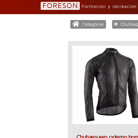
FORESON
Formación y recreació
Categorías
Chubasq
Chubasquero ciclismo ho