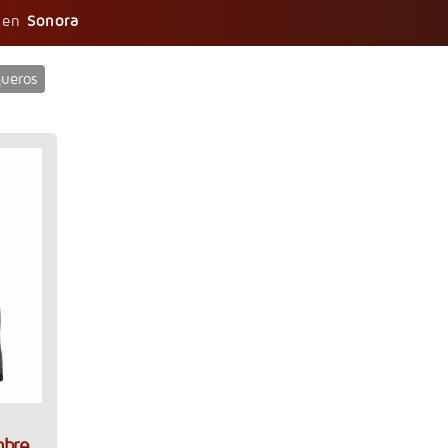
n en
Sonora
ueros
mbre