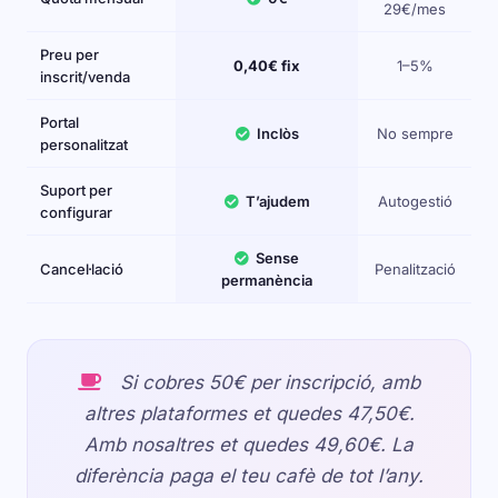
29€/mes
Preu per
0,40€ fix
1–5%
inscrit/venda
Portal
Inclòs
No sempre
personalitzat
Suport per
T’ajudem
Autogestió
configurar
Sense
Cancel·lació
Penalització
permanència
Si cobres 50€ per inscripció, amb
altres plataformes et quedes 47,50€.
Amb nosaltres et quedes 49,60€. La
diferència paga el teu cafè de tot l’any.