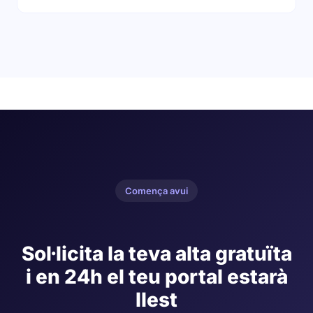
Els primers 500Mb són gratuïts. Si demanes als teus
inscrits que adjuntin fotos o PDFs, l’espai es
consumeix més ràpid. Però en 11 anys només 3
clients han superat 1Gb. Una foto de mòbil ben
optimitzada ocupa menys de 200Kb.
Comença avui
Sol·licita la teva alta gratuïta
i en 24h el teu portal estarà
llest