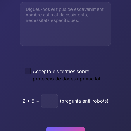
Accepto els termes sobre
protecció de dades i privacitat
.
2
+
5
=
(pregunta anti-robots)