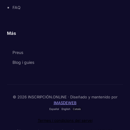
FAQ
Más
Preus
Blog i guies
© 2026 INSCRIPCIÓN.ONLINE · Diseñado y mantenido por
IMASDEWEB
Español
English
Català
Termes i condicions del servei