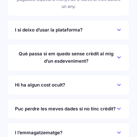
un any.
I si deixo d’usar la plataforma?
Et retornem el crèdit sobrant (excepte els 50€
inicials). Sense preguntes. Sense paperassa.
Què passa si em quedo sense crèdit al mig
d’un esdeveniment?
El sistema t’avisa quan el teu saldo baixa del llindar
que tu triïs. A més, pots recarregar des del mòbil en
Hi ha algun cost ocult?
segons.
No. Portem 12+ anys amb el mateix model: 0,40€
per inscrit i 0,40€/Gb/mes si superes 500Mb
Puc perdre les meves dades si no tinc crèdit?
d’arxius. No hem afegit ni un sol càrrec nou des del
dia u.
No. Encara que tinguis saldo zero, els teus
esdeveniments, inscripcions i arxius segueixen
I l’emmagatzematge?
accessibles. No els eliminem sense avisar-te abans.