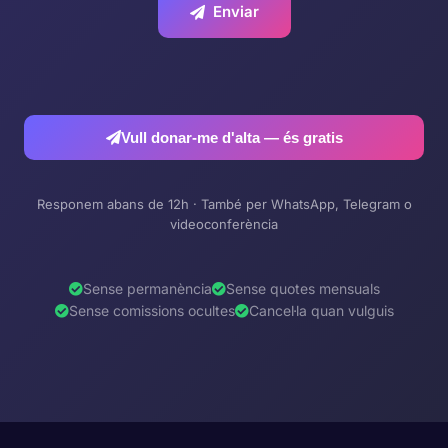
Enviar
Vull donar-me d'alta — és gratis
Responem abans de 12h · També per WhatsApp, Telegram o
videoconferència
Sense permanència
Sense quotes mensuals
Sense comissions ocultes
Cancel·la quan vulguis