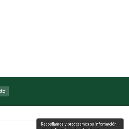
cto
Recopilamos y procesamos su información