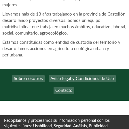
mujeres.
Llevamos más de 13 años trabajando en la provincia de Castellón
desarrollando proyectos diversos. Somos un equipo
multidisciplinar que trabaja en muchos ámbitos, educativo, laboral,
social, comunitario, agroecológico.
Estamos constituidas como entidad de custodia del territorio y
desarrollamos acciones en agricultura ecológica urbana y
periurbana.
Sobre nosotros
Aviso legal y Condiciones de Uso
Contacto
Recopilamos y procesamos su información personal con los
siguientes fines:
Usabilidad, Seguridad, Análisis, Publicidad
.
Tecnología exclusiva de
INSCRIPCION.ONLINE