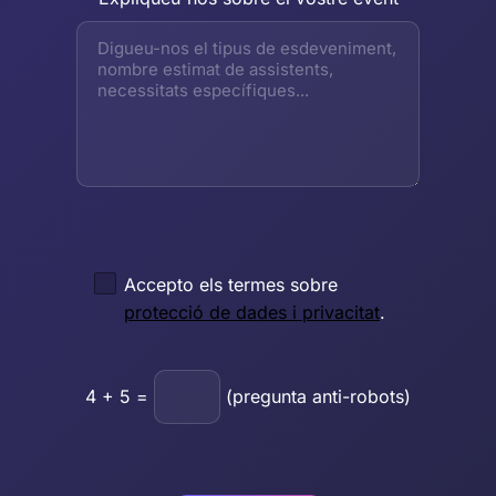
Accepto els termes sobre
protecció de dades i privacitat
.
4
+
5
=
(pregunta anti-robots)