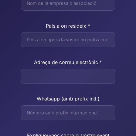
País a on resideix *
Adreça de correu electrònic *
Whatsapp (amb prefix intl.)
Explíqueu-nos sobre el vostre event