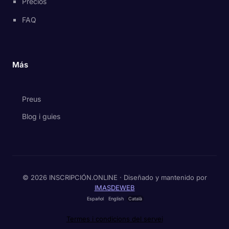
Precios
FAQ
Más
Preus
Blog i guies
© 2026 INSCRIPCIÓN.ONLINE · Diseñado y mantenido por
IMASDEWEB
Español
English
Català
Termes i condicions del servei