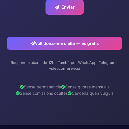
Enviar
Vull donar-me d'alta — és gratis
Responem abans de 12h · També per WhatsApp, Telegram o
videoconferència
Sense permanència
Sense quotes mensuals
Sense comissions ocultes
Cancel·la quan vulguis