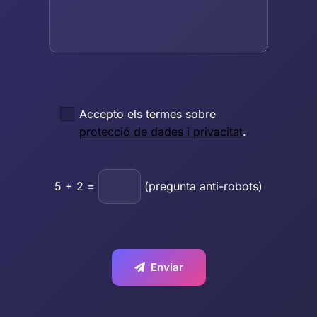
Accepto els termes sobre
protecció de dades i privacitat
.
5
+
2
=
(pregunta anti-robots)
Enviar