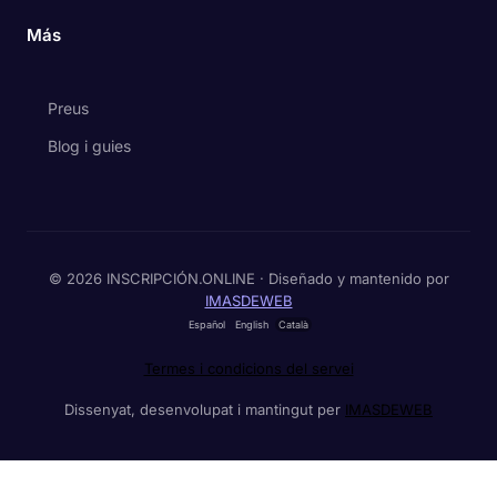
Más
Preus
Blog i guies
© 2026 INSCRIPCIÓN.ONLINE · Diseñado y mantenido por
IMASDEWEB
Español
English
Català
Termes i condicions del servei
Dissenyat, desenvolupat i mantingut per
IMASDEWEB