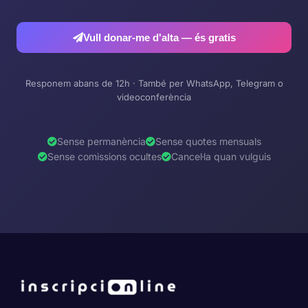
Vull donar-me d'alta — és gratis
Responem abans de 12h · També per WhatsApp, Telegram o
videoconferència
Sense permanència
Sense quotes mensuals
Sense comissions ocultes
Cancel·la quan vulguis