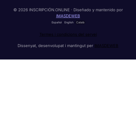
© 2026 INSCRIPCIÓN.ONLINE · Diseñado y mantenido por
IMASDEWEB
Español
English
Català
Termes i condicions del servei
Dissenyat, desenvolupat i mantingut per
IMASDEWEB