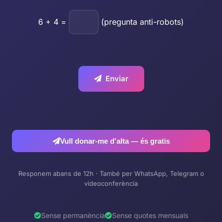
6
+
4
=
(pregunta anti-robots)
Enviar
Vull donar-me d'alta — és gratis
Responem abans de 12h · També per WhatsApp, Telegram o
videoconferència
Sense permanència
Sense quotes mensuals