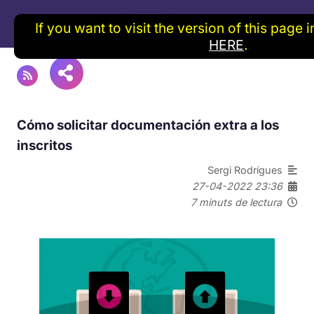
If you want to visit the version of this page 
HERE
.
Cómo solicitar documentación extra a los
inscritos
Sergi Rodrígues
27-04-2022 23:36
7 minuts de lectura