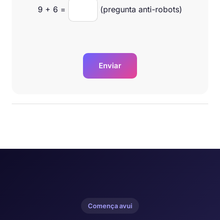
9
+
6
=
(pregunta anti-robots)
Enviar
Comença avui