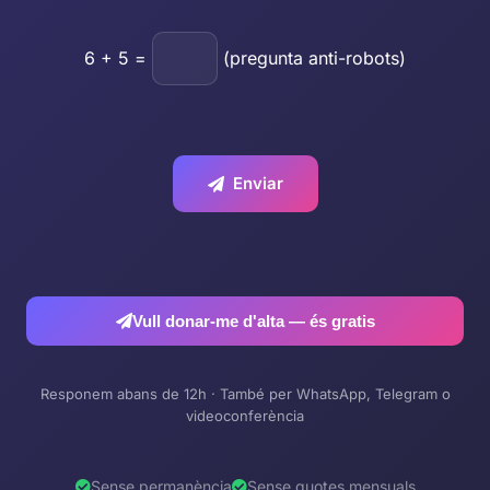
6
+
5
=
(pregunta anti-robots)
Enviar
Vull donar-me d'alta — és gratis
Responem abans de 12h · També per WhatsApp, Telegram o
videoconferència
Sense permanència
Sense quotes mensuals