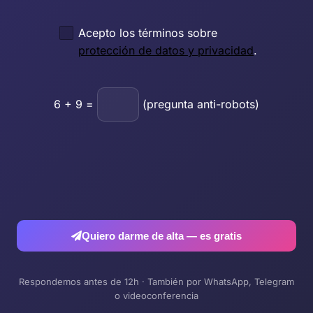
Acepto los términos sobre
protección de datos y privacidad
.
6
+
9
=
(pregunta anti-robots)
Quiero darme de alta — es gratis
Respondemos antes de 12h · También por WhatsApp, Telegram
o videoconferencia