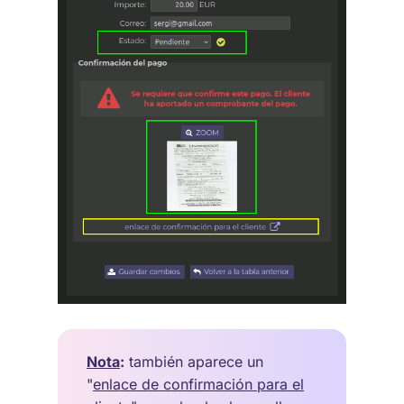
Nota
:
también aparece un
"
enlace de confirmación para el