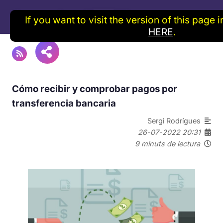
If you want to visit the version of this page 
HERE
.
Cómo recibir y comprobar pagos por
transferencia bancaria
Sergi Rodrígues
26-07-2022 20:31
9 minuts de lectura