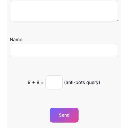
Name:
9
+
8
=
(anti-bots query)
Send