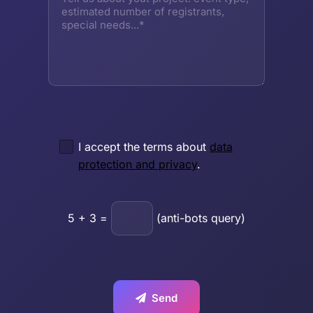
I accept the terms about
data
protection and privacy
.
5
+
3
=
(anti-bots query)
Send