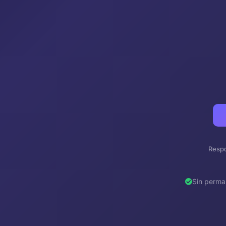
Respo
Sin perma