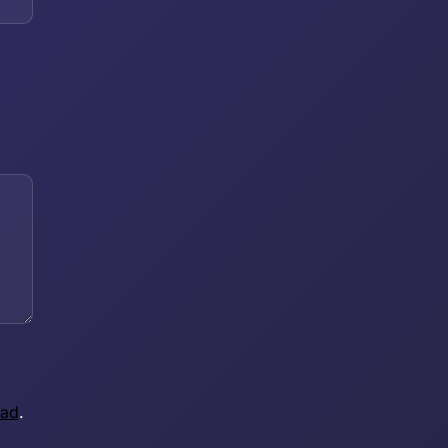
dad
.