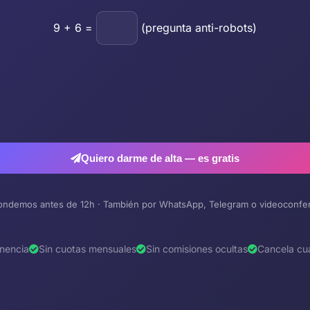
9
+
6
=
(pregunta anti-robots)
Quiero darme de alta — es gratis
ndemos antes de 12h · También por WhatsApp, Telegram o videoconfe
nencia
Sin cuotas mensuales
Sin comisiones ocultas
Cancela cu