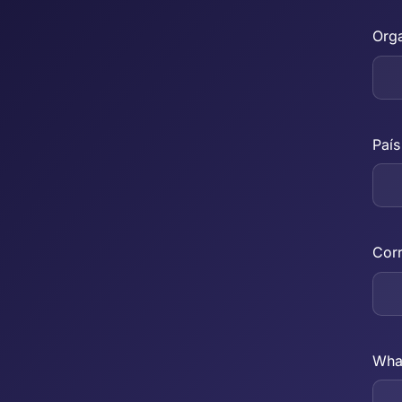
Orga
País
Corr
What