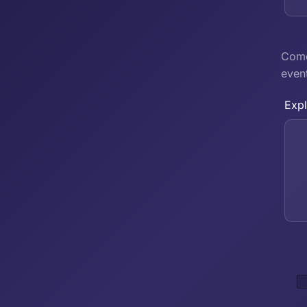
Come
even
Exp