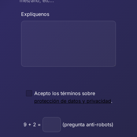
mes/año, etc...
Explíquenos
Acepto los términos sobre
protección de datos y privacidad
.
9
+
2
=
(pregunta anti-robots)