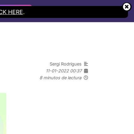
CK HERE
 alta gratuita
.
Español
English
Català
Sergi Rodrígues
11-01-2022 00:37
8 minutos de lectura