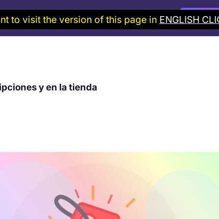
nt to visit the version of this page in
ENGLISH CLI
Solicitar
Precios
Blog y guías
pciones y en la tienda