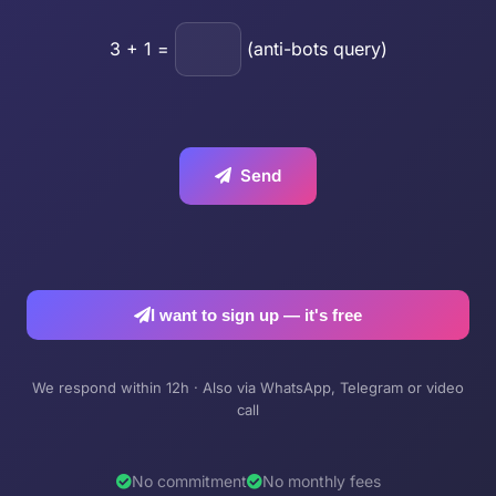
3
+
1
=
(anti-bots query)
Send
I want to sign up — it's free
We respond within 12h · Also via WhatsApp, Telegram or video
call
No commitment
No monthly fees