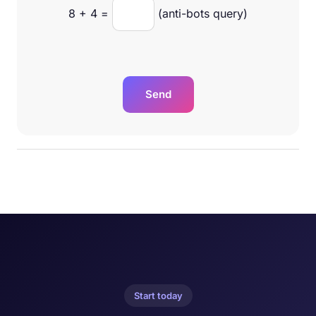
8
+
4
=
(anti-bots query)
Send
Start today