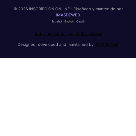
© 2026 INSCRIPCIÓN.ONLINE · Diseñado y mantenido por
IMASDEWEB
Español
English
Català
Terms and conditions of this service
Designed, developed and maintained by
IMASDEWEB