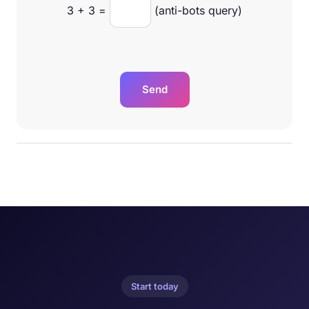
3
+
3
=
(anti-bots query)
Send
Start today