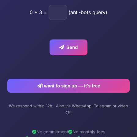
0
+
3
=
(anti-bots query)
Send
I want to sign up — it's free
We respond within 12h · Also via WhatsApp, Telegram or video
call
No commitment
No monthly fees