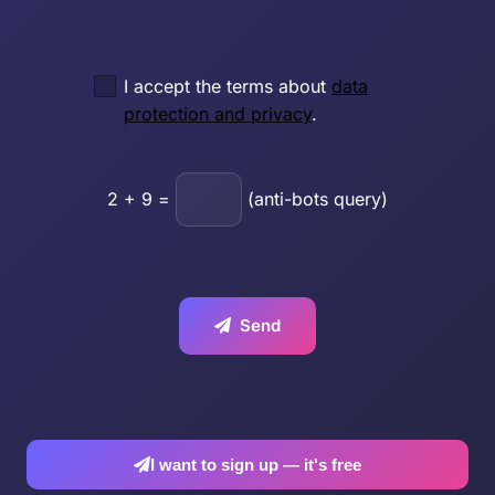
I accept the terms about
data
protection and privacy
.
2
+
9
=
(anti-bots query)
Send
I want to sign up — it's free