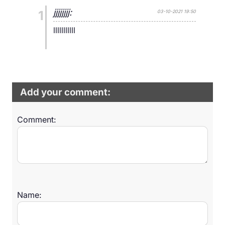
jjjjjjjj:
1
03-10-2021 19:50
lllllllllll
Add your comment:
Comment:
Name: