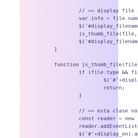
		// == display file info

		var info = file.name+' ['+js_format_bytes(file.size)+']'

		$('#display_filename').html(info);

		js_thumb_file(file,'display_filename');

		$('#display_filename').slideDown();		

	}

	function js_thumb_file(file,display_on) {

		if (file.type && file.type.match(/(jpg|jpeg|png|gif|svg|ico)/i) == null) {

			$('#'+display_on).append("<a  onclick='js_reset_file();return false;'><b class='fa fa-remove fa-lg'></b> Cancelar</a>");

			return;

		}

		// == esta clase nativa de HTML5 hace la magia

		const reader = new FileReader();

		reader.addEventListener('load', (event) => {

		$('#'+display_on).append('<br /><img src="'+event.target.result+'" style="margin-top:1em;max-width:100%;max-height:120px;" />')
