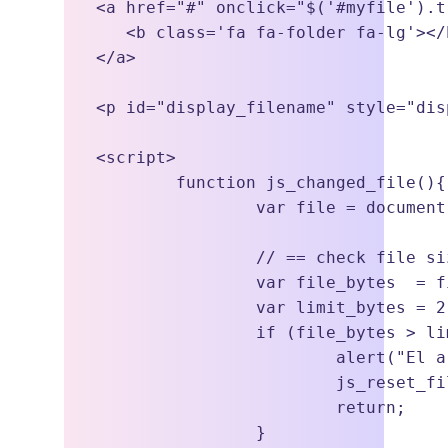
<a href="#" onclick="$('#myfile').t
   <b class='fa fa-folder fa-lg'></
</a>

<p id="display_filename" style="dis
<script>

	function js_changed_file(){

		var file = document.querySelector('#myfile').files[0];

		// == check file size

		var file_bytes  = file.size;

		var limit_bytes = 2 * 1024 * 1024;

		if (file_bytes > limit_bytes){

			alert("El archivo "+file.name+" pesa más de "+js_format_bytes(limit_bytes);

			js_reset_file();

			return;

		}
