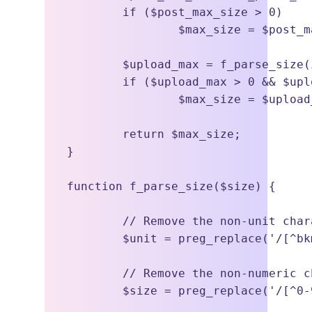
	if ($post_max_size > 0) 

		$max_size = $post_max_size;

	$upload_max = f_parse_size(ini_get('upload_max_filesize'));

	if ($upload_max > 0 && $upload_max < $max_size) 

		$max_size = $upload_max;

	return $max_size;

}

function f_parse_size($size) {

	// Remove the non-unit characters from the size.

	$unit = preg_replace('/[^bkmgtpezy]/i', '', $size);

	// Remove the non-numeric characters from the size.

	$size = preg_replace('/[^0-9\.]/', '', $size); 
