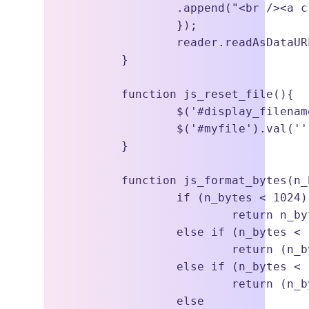
		.append("<br /><a class='bt' onclick='js_reset_file();return false;'><b class='fa fa-remove fa-lg' style='color:inherit;'></b> cancelar</a>");

		});

		reader.readAsDataURL(file);

	}	

	function js_reset_file(){

		$('#display_filename').html('').hide();

		$('#myfile').val('');

	}

	function js_format_bytes(n_bytes){

		if (n_bytes < 1024) 

			return n_bytes+'b';

		else if (n_bytes < 1024*1024) 

			return (n_bytes/1024).toFixed(1)+'Kb';

		else if (n_bytes < 1024*1024*1024) 

			return (n_bytes/(1024*1024)).toFixed(1)+'Mb';

		else 
