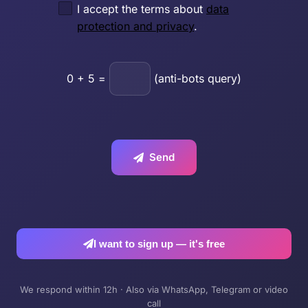
I accept the terms about
data
protection and privacy
.
0
+
5
=
(anti-bots query)
Send
I want to sign up — it's free
We respond within 12h · Also via WhatsApp, Telegram or video
call