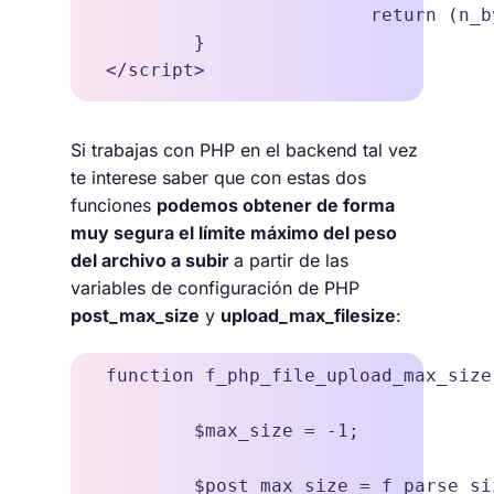
			return (n_bytes/(1024*1024*1024)).toFixed(1)+'Gb';

	}

Si trabajas con PHP en el backend tal vez
te interese saber que con estas dos
funciones
podemos obtener de forma
muy segura el límite máximo del peso
del archivo a subir
a partir de las
variables de configuración de PHP
post_max_size
y
upload_max_filesize
:
function f_php_file_upload_max_size(
	$max_size = -1;

	$post_max_size = f_parse_size(ini_get('post_max_size'));
