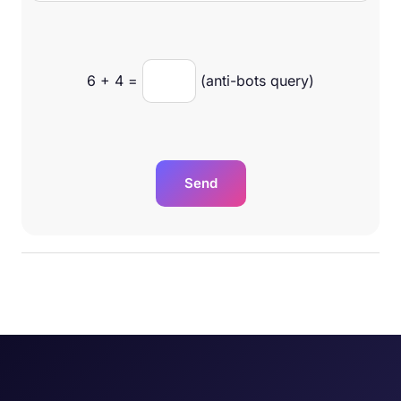
6
+
4
=
(anti-bots query)
Send