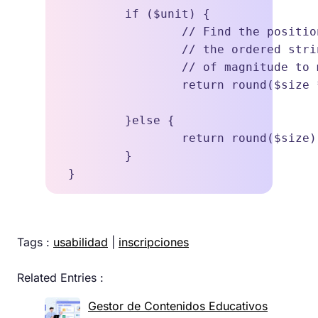
	if ($unit) {

		// Find the position of the unit in 

		// the ordered string which is the power 

		// of magnitude to multiply a kilobyte by.

		return round($size * pow(1024, stripos('bkmgtpezy', $unit[0])));

	}else {

		return round($size);

	}

Tags :
usabilidad
|
inscripciones
Related Entries :
Gestor de Contenidos Educativos