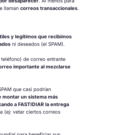
 por desaparecer
. Al menos para
se llaman
correos transaccionales
.
iles y legítimos que recibimos
tados
ni deseados (el SPAM).
 teléfono) de correo entrante
orreo importante al mezclarse
-SPAM que casi podrían
e montar un sistema más
icando a FASTIDIAR la entrega
 (ej: vetar ciertos correos
undial para beneficiar sus