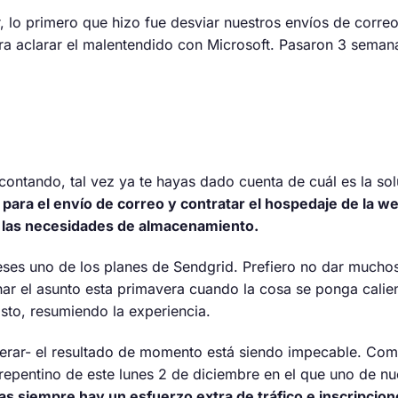
r, lo primero que hizo fue desviar nuestros envíos de correo
para aclarar el malentendido con Microsoft. Pasaron 3 sema
y contando, tal vez ya te hayas dado cuenta de cuál es la so
d para el envío de correo y contratar el hospedaje de la
y las necesidades de almacenamiento.
es uno de los planes de Sendgrid. Prefiero no dar muchos
r el asunto esta primavera cuando la cosa se ponga calie
sto, resumiendo la experiencia.
erar- el resultado de momento está siendo impecable. Com
repentino de este lunes 2 de diciembre en el que uno de nues
as siempre hay un esfuerzo extra de tráfico e inscripcion