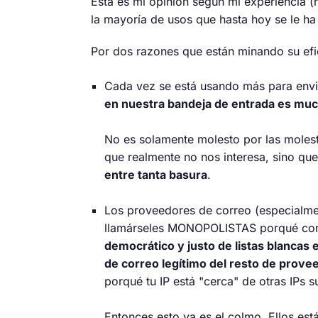
Esta es mi opinión según mi experiencia (
la mayoría de usos que hasta hoy se le ha
Por dos razones que están minando su ef
Cada vez se está usando más para envi
en nuestra bandeja de entrada es muc
No es solamente molesto por las molesti
que realmente no nos interesa, sino q
entre tanta basura
.
Los proveedores de correo (especialmen
llamárseles MONOPOLISTAS porqué con 
democrático y justo de listas blancas
de correo legítimo del resto de prove
porqué tu IP está "cerca" de otras IPs s
Entonces esto ya es el colmo. Ellos es