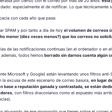
nefasta por cierto) con el correo por más de 20 años:
está
 dado: especialmente el de notificar. Lo que técnicamente 
icacia con cada año que pasa:
ar SPAM y por tanto a día de hoy
el volumen de correos út
ho menor (diez veces menos?) que los correos no solici
as de las notificaciones continuas (en el ordenador o en el
ue además, todos hemos
borrado sin darnos cuenta algún c
te Microsoft y Google) están levantando unos filtros anti
la excusa de este escenario de correo basura,
en lugar d
 en base a reputación ganada y contrastada, se están ded
edores
, con filtros draconianos como el expuesto más arriba
ucias).
tán abusando de ese monopolio que tienen sobre el correo m