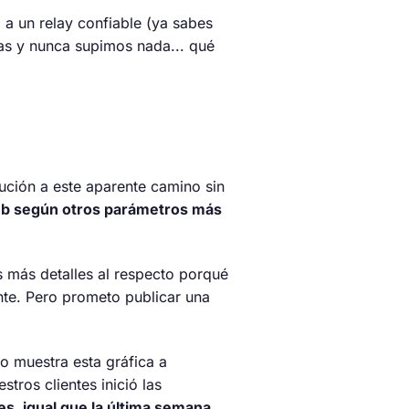
 a un relay confiable (ya sabes
nas y nunca supimos nada... qué
lución a este aparente camino sin
 web según otros parámetros más
 más detalles al respecto porqué
nte. Pero prometo publicar una
o muestra esta gráfica a
tros clientes inició las
es, igual que la última semana